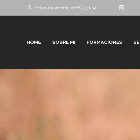
19th Ave New York, NY 95822, USA
HOME
SOBRE MI
FORMACIONES
SE