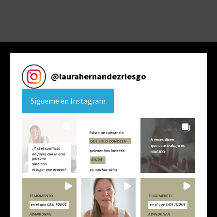
@
laurahernandezriesgo
Sígueme en Instagram