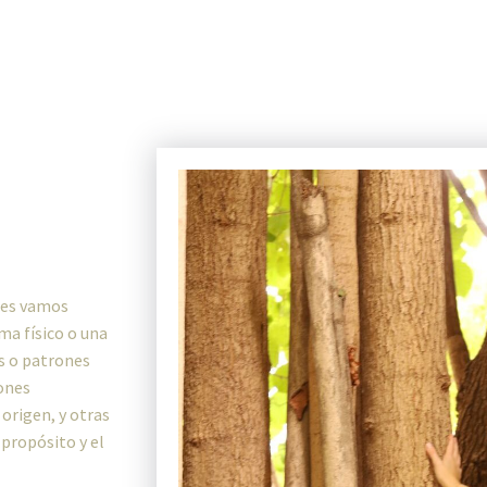
nes vamos
ma físico o una
s o patrones
iones
 origen, y otras
 propósito y el