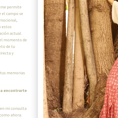
e me permite
e el campo se
emocional,
o estos
ación actual.
n el momento de
to de tu
irecta y
e tus memorias
 a encontrarte
 en mi consulta
e como ahora.