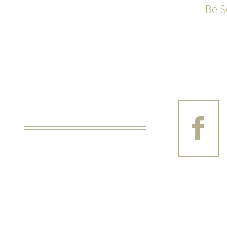
Be S
TAKE

