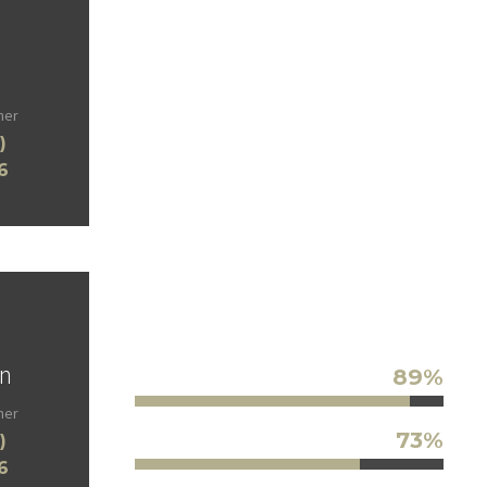
dolore magna aliqua. Ut enim ad minim
veniam, quis nostrud exercitation
ullamco laboris nisi ut aliquip ex ea
commodo consequat. Duis aute irure
her
dolor in reprehenderit in voluptate velit
)
esse cillum dolore eu fugiat nulla
6
pariatur. Excepteur sint occaecat
cupidatat non proident, sunt in culpa qui
officia deserunt mollit anim id est
laborum. Sed ut perspiciatis unde omnis
iste natus error sit voluptatem
accusantium doloremque.
n
89%
Fashion
her
73%
Portrait
)
6