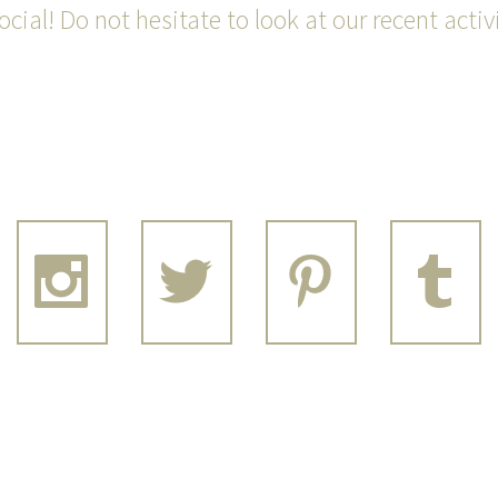
ocial! Do not hesitate to look at our recent activi
 A LOOK AND FO







