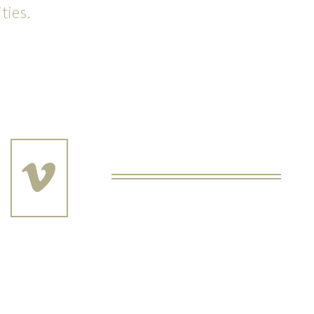
ties.
LLOW!

