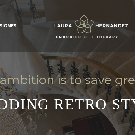
SIONES
 ambition is to save g
DDING RETRO ST