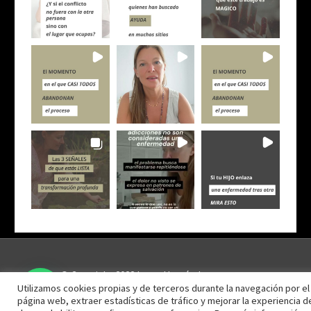
© Copyright 2022 Laura Hernández
¿Necesitas más información?
Utilizamos cookies propias y de terceros durante la navegación por el s
Riesgo Fotos:@fotografíaypresencia
página web, extraer estadísticas de tráfico y mejorar la experiencia 