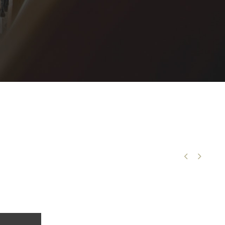


Eusmod tempor incididunt ut labore et