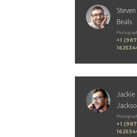
a aliqua. Ut enim ad minim
Steven
s nostrud exercitation
ris nisi ut aliquip ex ea
Beals
sequat. Duis aute irure
Photograp
rehenderit in voluptate velit
+1 (987
dolore eu fugiat nulla
162534
cepteur sint occaecat
n proident, sunt in culpa qui
runt mollit anim id est
d ut perspiciatis unde omnis
error sit voluptatem
m doloremque laudantium,
Jackie
periam, eaque ipsa quae ab
re veritatis et quasi
Jackso
beatae vitae dicta sunt
Photograp
 Nemo enim ipsam voluptatem
+1 (987
s sit aspernatur aut odit aut
162534
quia consequuntur magni