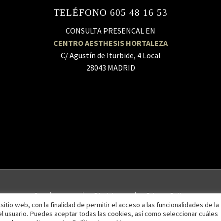
TELÉFONO 605 48 16 53
CONSULTA PRESENCAL EN
CENTRO AESTHESIS HORTALEZA
C/ Agustín de Iturbide, 4 Local
28043 MADRID
Contáctanos
Disclaimer
Privacy Policy
itio web, con la finalidad de permitir el acceso a las funcionalidades de la
del usuario. Puedes aceptar todas las cookies, así como seleccionar cuáles