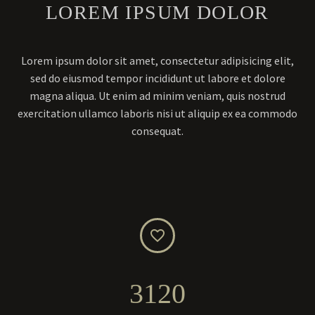
LOREM IPSUM DOLOR
Lorem ipsum dolor sit amet, consectetur adipisicing elit,
sed do eiusmod tempor incididunt ut labore et dolore
magna aliqua. Ut enim ad minim veniam, quis nostrud
exercitation ullamco laboris nisi ut aliquip ex ea commodo
consequat.


3
1
2
0