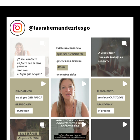
@
laurahernandezriesgo