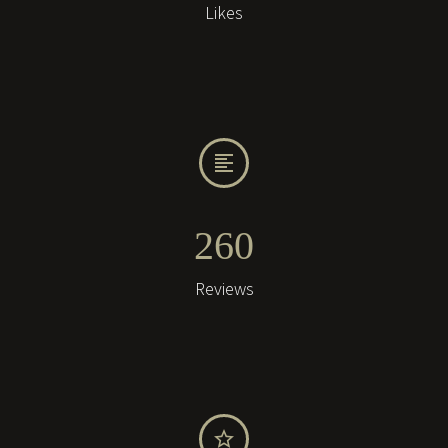
Likes


2
6
0
Reviews

