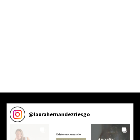
[/et_pb_text][/et_pb_column][/et_pb_row]
[/et_pb_section]
@
laurahernandezriesgo