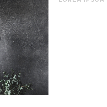
Lorem ipsum dolor sit amet, c
incididunt ut labore et dolor
exercitation ullamco laboris 
irure dolor in reprehenderit i
pariatur. Excepteur sint occae
deserunt mollit anim id est l
error sit voluptatem accusa
eaque ipsa quae ab illo invent
sunt.
Lorem ipsum dolor sit amet
Sed do eiusmod tempor inc
Ut enim ad minim veniam, q
Duis aute irure dolor in re