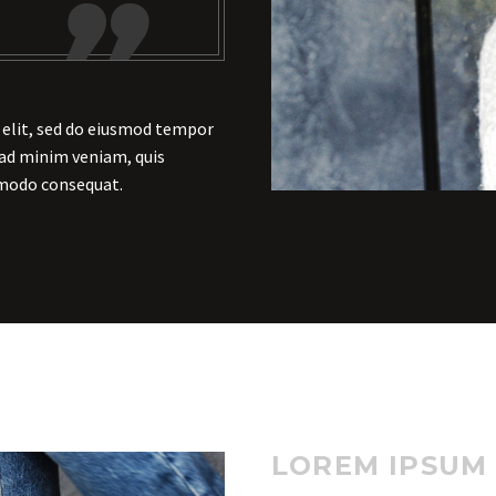

 elit, sed do eiusmod tempor
 ad minim veniam, quis
mmodo consequat.
LOREM IPSUM