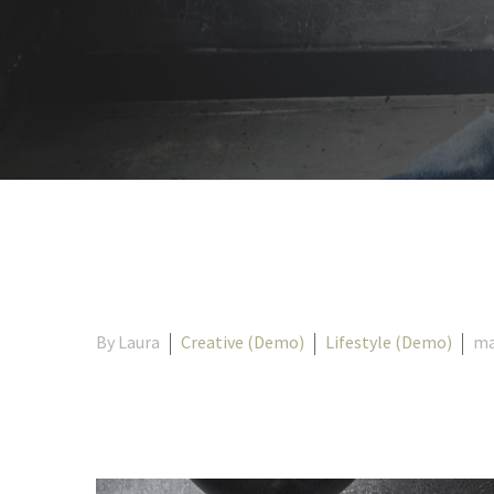
By Laura
Creative (Demo)
Lifestyle (Demo)
ma