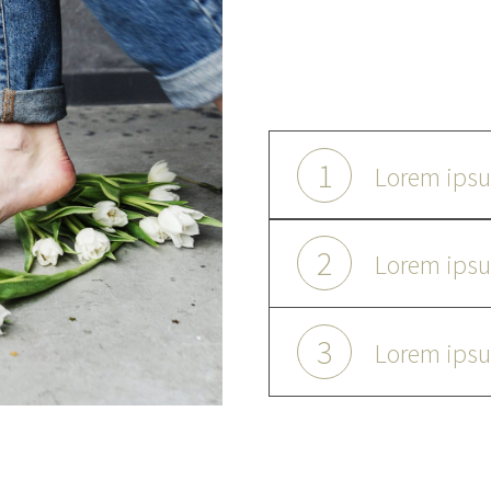
Lorem ipsum dolor sit amet, c
incididunt ut labore et dolor
exercitation ullamco laboris 
1
Lorem ipsu
2
Lorem ipsu
3
Lorem ipsu