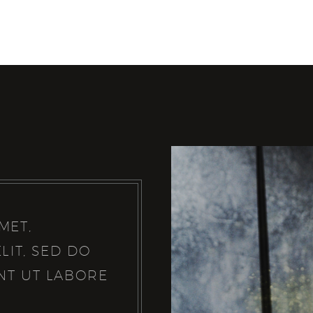
MET,
LIT, SED DO
NT UT LABORE