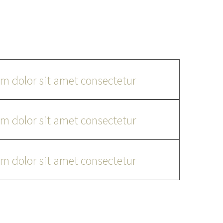
onsectetur adi pisicing elit, sed do eiusmod tempor
e magna aliqua. Ut enim ad minim veniam, quis
nisiut aliquip ex ea commodo consequat.
m dolor sit amet consectetur
m dolor sit amet consectetur
m dolor sit amet consectetur