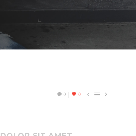



0
0
 DOLOR SIT AMET