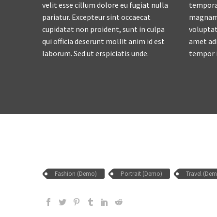
velit esse cillum dolore eu fugiat nulla
tempora 
pariatur. Excepteur sint occaecat
magnam 
cupidatat non proident, sunt in culpa
voluptat
qui officia deserunt mollit anim id est
amet adi
laborum. Sed ut erspiciatis unde.
tempor i
Fashion (Demo)
Portrait (Demo)
Travel (De