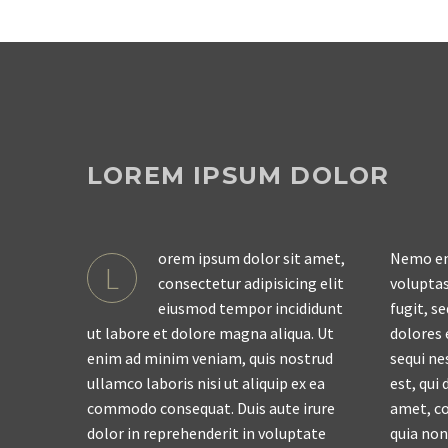
LOREM IPSUM DOLOR
orem ipsum dolor sit amet,
Nemo en
L
consectetur adipisicing elit
voluptas
eiusmod tempor incididunt
fugit, s
ut labore et dolore magna aliqua. Ut
dolores 
enim ad minim veniam, quis nostrud
sequi ne
ullamco laboris nisi ut aliquip ex ea
est, qui
commodo consequat. Duis aute irure
amet, co
dolor in reprehenderit in voluptate
quia no