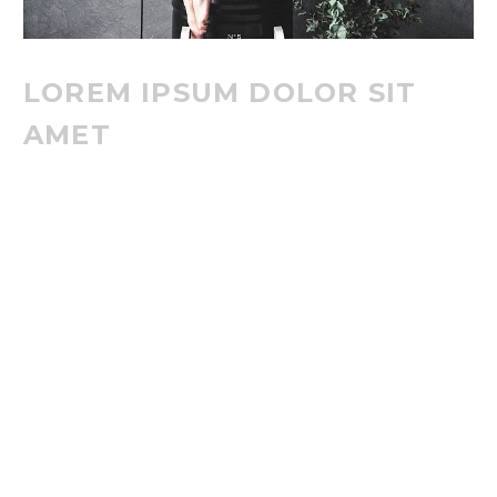
LOREM IPSUM DOLOR SIT
AMET
Lorem ipsum dolor sit amet, consectetur adi pisicing elit,
sed do eiusmod tempor incididunt ut labore et dolore
magna aliqua. Ut enim ad minim veniam, quis exercitation
ullamco laboris nisiut aliquip ex ea commodo consequat.
Duis aute irure dolor in reprehenderit in voluptate velit
esse cillum dolore eu fugiat nulla pariatur. Excepteur sint
occaecat cupidatat non proident, sunt in culpa qui officia
deserunt mollit anim id est laborum. Sed ut perspiciatis
unde omnis iste natus error sit voluptatem accusantium
doloremque laudantium, totam rem aperiam, eaque ipsa
quae ab illo inventore veritatis et quasi architecto beatae