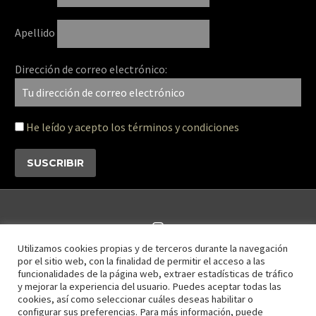
Apellido
Dirección de correo electrónico:
He leído y acepto los términos y condiciones
Utilizamos cookies propias y de terceros durante la navegación
por el sitio web, con la finalidad de permitir el acceso a las
funcionalidades de la página web, extraer estadísticas de tráfico
Contáctanos
Disclaimer
Privacy Policy
y mejorar la experiencia del usuario. Puedes aceptar todas las
cookies, así como seleccionar cuáles deseas habilitar o
configurar sus preferencias. Para más información, puede