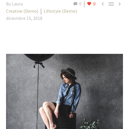



By Laura
0
0
Creative (Demo)
Lifestyle (Demo)
diciembre 15, 2018